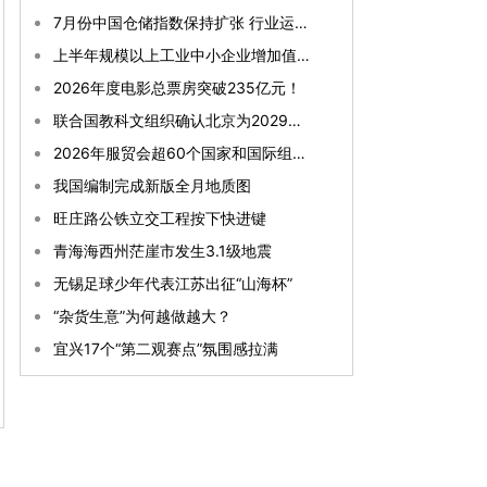
7月份中国仓储指数保持扩张 行业运行韧性较强
上半年规模以上工业中小企业增加值同比增长5.8%
2026年度电影总票房突破235亿元！
联合国教科文组织确认北京为2029年“世界建筑之都”
2026年服贸会超60个国家和国际组织确认参展参会
我国编制完成新版全月地质图
旺庄路公铁立交工程按下快进键
青海海西州茫崖市发生3.1级地震
无锡足球少年代表江苏出征“山海杯”
“杂货生意”为何越做越大？
宜兴17个“第二观赛点”氛围感拉满