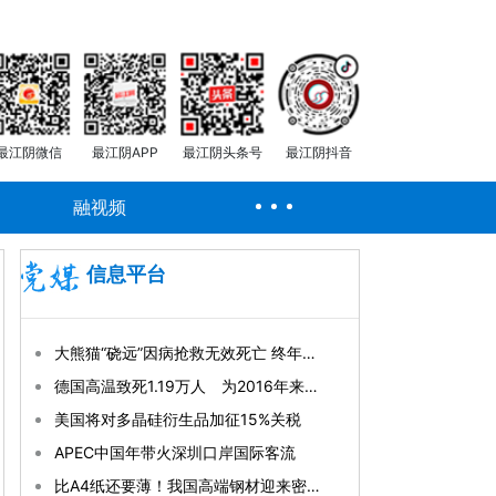
最江阴微信
最江阴APP
最江阴头条号
最江阴抖音
融视频
信息平台
大熊猫“硗远”因病抢救无效死亡 终年33岁
德国高温致死1.19万人 为2016年来最高纪录
美国将对多晶硅衍生品加征15%关税
APEC中国年带火深圳口岸国际客流
比A4纸还要薄！我国高端钢材迎来密集突破