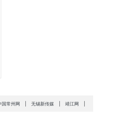
中国常州网
|
无锡新传媒
|
靖江网
|