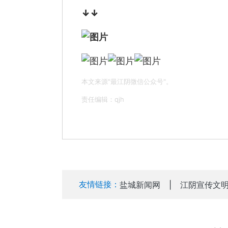
↓↓
本文来源"最江阴微信公众号"。
责任编辑：qjh
友情链接：
盐城新闻网
|
江阴宣传文