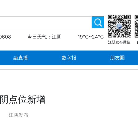
0608
今日天气：江阴
19℃~24℃
江阴发布微信
融直播
数字报
朋友圈
江阴点位新增
江阴发布