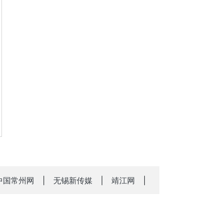
中国常州网
|
无锡新传媒
|
靖江网
|