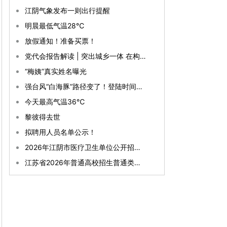
江阴气象发布一则出行提醒
明晨最低气温28℃
放假通知！准备买票！
党代会报告解读 | 突出城乡一体 在构建融合发展新格局上全面发力
“梅姨”真实姓名曝光
强台风“白海豚”路径变了！登陆时间更新！
今天最高气温36℃
黎彼得去世
拟聘用人员名单公示！
2026年江阴市医疗卫生单位公开招聘合同制工作人员笔试公告
江苏省2026年普通高校招生普通类专科批次征求志愿投档线