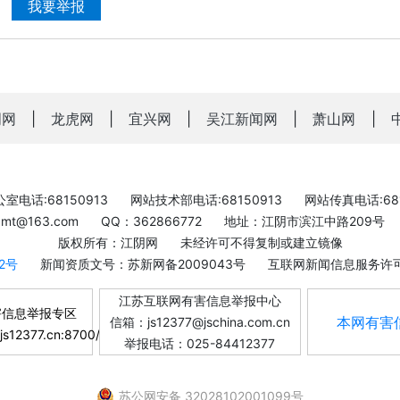
我要举报
明网
|
龙虎网
|
宜兴网
|
吴江新闻网
|
萧山网
|
室电话:68150913
网站技术部电话:68150913
网站传真电话:681
bxmt@163.com
QQ：362866772
地址：江阴市滨江中路209号
版权所有：江阴网
未经许可不得复制或建立镜像
-2号
新闻资质文号：苏新网备2009043号
互联网新闻信息服务许可证
江苏互联网有害信息举报中心
害信息举报专区
本网有害
信箱：js12377@jschina.com.cn
.js12377.cn:8700/
举报电话：025-84412377
苏公网安备 32028102001099号