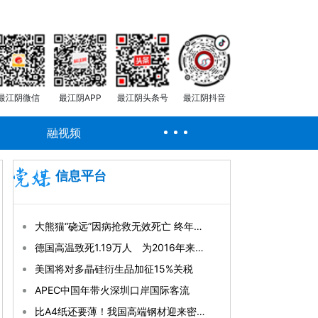
最江阴微信
最江阴APP
最江阴头条号
最江阴抖音
融视频
信息平台
大熊猫“硗远”因病抢救无效死亡 终年33岁
德国高温致死1.19万人 为2016年来最高纪录
美国将对多晶硅衍生品加征15%关税
APEC中国年带火深圳口岸国际客流
比A4纸还要薄！我国高端钢材迎来密集突破