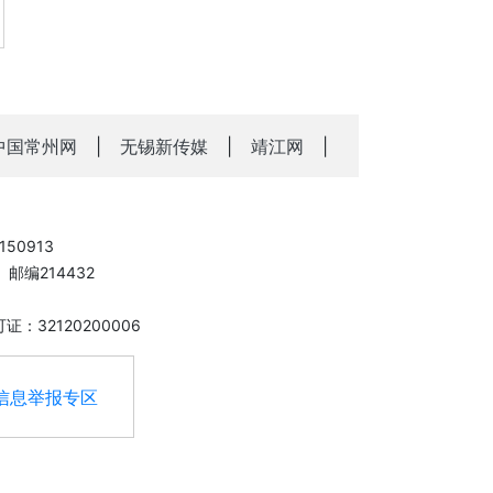
中国常州网
|
无锡新传媒
|
靖江网
|
50913
邮编214432
：32120200006
信息举报专区