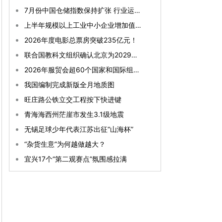
7月份中国仓储指数保持扩张 行业运行韧性较强
上半年规模以上工业中小企业增加值同比增长5.8%
2026年度电影总票房突破235亿元！
联合国教科文组织确认北京为2029年“世界建筑之都”
2026年服贸会超60个国家和国际组织确认参展参会
我国编制完成新版全月地质图
旺庄路公铁立交工程按下快进键
青海海西州茫崖市发生3.1级地震
无锡足球少年代表江苏出征“山海杯”
“杂货生意”为何越做越大？
宜兴17个“第二观赛点”氛围感拉满