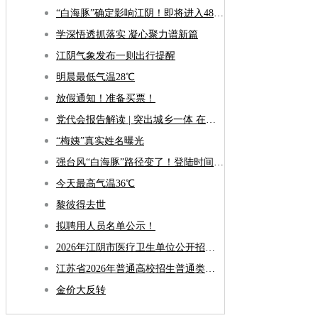
“白海豚”确定影响江阴！即将进入48小时警戒线！
学深悟透抓落实 凝心聚力谱新篇
江阴气象发布一则出行提醒
明晨最低气温28℃
放假通知！准备买票！
党代会报告解读 | 突出城乡一体 在构建融合发展新格局上全面发力
“梅姨”真实姓名曝光
强台风“白海豚”路径变了！登陆时间更新！
今天最高气温36℃
黎彼得去世
拟聘用人员名单公示！
2026年江阴市医疗卫生单位公开招聘合同制工作人员笔试公告
江苏省2026年普通高校招生普通类专科批次征求志愿投档线
金价大反转