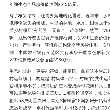
年间生态产品总价值达到2.45亿元。
有了核算结果，还需要落地转化通道。近年来，乡
抵押物缺失的短板。村里的林地、水系、田园属于
质乡村项目“有前景、无资金、难落地”。然而，V
辑，跳出传统固定资产抵押框架，以VEP生态价值
能力、产业潜力、客流数据构建全新风控体系，实现
制，中国农业银行示范区支行积极开展绿色创新
VEP核算结果联合授信3950万元。
生态能贷款，更要能还钱、能富民。拿着这本生态账
村运营项目，构建起“村集体+企业+村民”的共生
宿和康养小院，把河边的空地变成绣球花海和大白
可以亲手体验的非遗工坊……项目推进至今，实实
租出53户闲置农房，首期3栋民宿15间客房开始
态逐步成型，乡村旅游吸引力持续提升，超过100