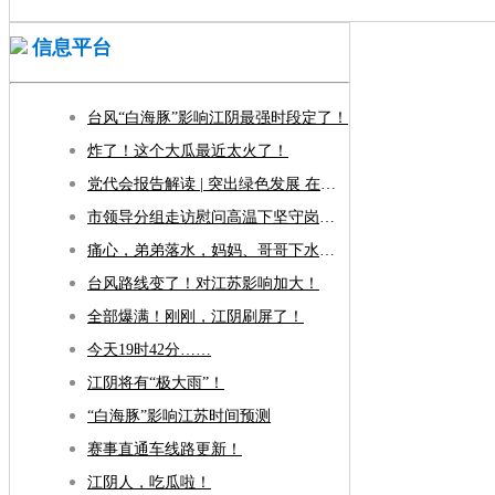
信息平台
台风“白海豚”影响江阴最强时段定了！
炸了！这个大瓜最近太火了！
党代会报告解读 | 突出绿色发展 在描绘美丽江阴新画卷上全面发力
市领导分组走访慰问高温下坚守岗位的一线劳动者
痛心，弟弟落水，妈妈、哥哥下水救人不幸溺亡，现场目击者：爸爸抱着弟弟守在岸边，弟弟一直在哭
台风路线变了！对江苏影响加大！
全部爆满！刚刚，江阴刷屏了！
今天19时42分……
江阴将有“极大雨”！
“白海豚”影响江苏时间预测
赛事直通车线路更新！
江阴人，吃瓜啦！