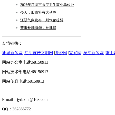
2026年江阴市医疗卫生事业单位公开招聘事业编制工作人员拟聘用人员公示（第一批）
今天，股市将有大动静！
江阴气象发布一则气象提醒
董事长郭恒华，被批捕
友情链接：
盐城新闻网
|
江阴宣传文明网
|
龙虎网
|
宜兴网
|
吴江新闻网
|
萧山
网站办公室电话:68150913
网站技术部电话:68150913
网站传真电话:68150913
E-mail：jyrbxmt@163.com
QQ：362866772