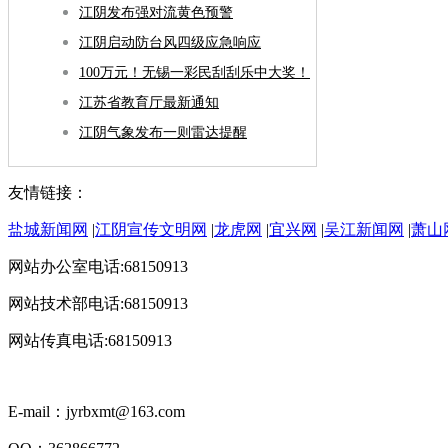
江阴发布强对流黄色预警
江阴启动防台风四级应急响应
100万元！无锡一彩民刮刮乐中大奖！
江苏省教育厅最新通知
江阴气象发布一则雷达提醒
友情链接：
盐城新闻网
|
江阴宣传文明网
|
龙虎网
|
宜兴网
|
吴江新闻网
|
萧山
网站办公室电话:68150913
网站技术部电话:68150913
网站传真电话:68150913
E-mail：jyrbxmt@163.com