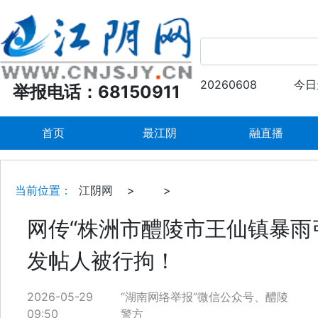
20260608
今日
举报电话：68150911
首页
最江阴
融直播
当前位置：
江阴网
>
>
网传“株洲市醴陵市王仙镇暴雨
发帖人被行拘！
2026-05-29
“湖南网络举报”微信公众号、醴陵
09:50
警方