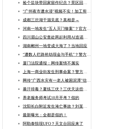
捡个盐块带回家留作纪念？景区回应：不建议！可能含毒素
“广州夜市遭水浸”视频不实！加工剪辑者被刑拘，账号封禁
成都三岔湖干涸见底？真相是→
河南一地发生“五人灭门惨案”？官方回应
四川眉山公安查处两起利用AI造谣案件
湖南郴州一地变成大海了？当地回应
“遭数人拦路抢劫现金与手机”？警方通报
厦门法院通报：网传案情不属实
上海一商业街发生刑事命案？警方通报
网传“广西水灾有一老人被困泥潭”信息属“张冠李戴”谣言
暴汗排毒？夏练三伏？三伏天这些误区别再踩啦
养老服务师考试10月开考？假的
沈阳长白附近发生淹亡事故？刘某因发布不实信息被罚
最新曝光：全都是假的！
阿勒泰惊现UFO？天文台回应来了