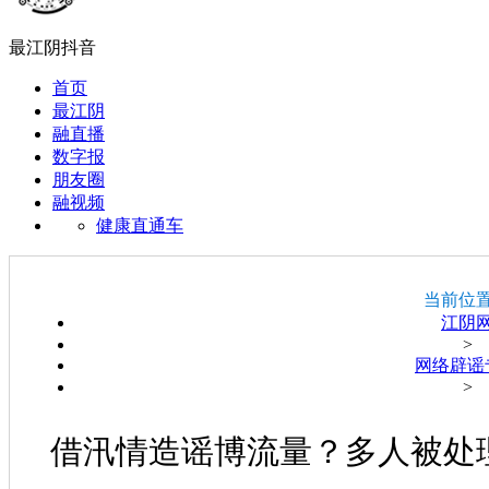
最江阴抖音
首页
最江阴
融直播
数字报
朋友圈
融视频
健康直通车
当前位
江阴
>
网络辟谣
>
借汛情造谣博流量？多人被处