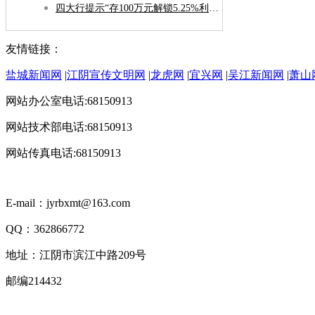
四大行提示“存100万元解锁5.25%利息”不实
友情链接：
盐城新闻网
|
江阴宣传文明网
|
龙虎网
|
宜兴网
|
吴江新闻网
|
萧山
网站办公室电话:68150913
网站技术部电话:68150913
网站传真电话:68150913
E-mail：jyrbxmt@163.com
QQ：362866772
地址：江阴市滨江中路209号
邮编214432