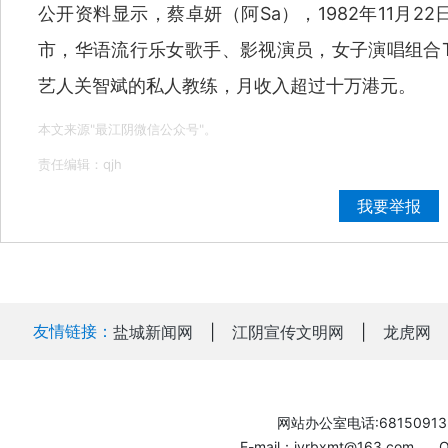
公开资料显示，蔡卓妍（阿Sa），1982年11月
市，华语流行乐女歌手、影视演员，女子演唱组合T
艺人关智斌的私人教练，月收入超过十万港元。
本文来源"最江阴微信公众号"。
责任编辑：qjh
我要举报
友情链接：
盐城新闻网
|
江阴宣传文明网
|
龙虎网
网站办公室电话:68150913
E-mail：jyrbxmt@163.com