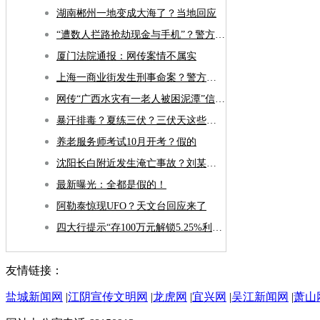
湖南郴州一地变成大海了？当地回应
“遭数人拦路抢劫现金与手机”？警方通报
厦门法院通报：网传案情不属实
上海一商业街发生刑事命案？警方通报
网传“广西水灾有一老人被困泥潭”信息属“张冠李戴”谣言
暴汗排毒？夏练三伏？三伏天这些误区别再踩啦
养老服务师考试10月开考？假的
沈阳长白附近发生淹亡事故？刘某因发布不实信息被罚
最新曝光：全都是假的！
阿勒泰惊现UFO？天文台回应来了
四大行提示“存100万元解锁5.25%利息”不实
友情链接：
盐城新闻网
|
江阴宣传文明网
|
龙虎网
|
宜兴网
|
吴江新闻网
|
萧山