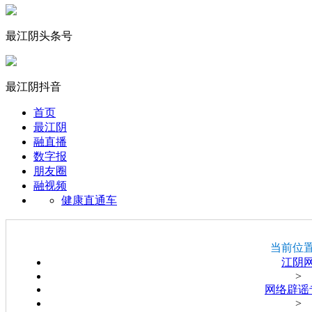
最江阴头条号
最江阴抖音
首页
最江阴
融直播
数字报
朋友圈
融视频
健康直通车
当前位
江阴
>
网络辟谣
>