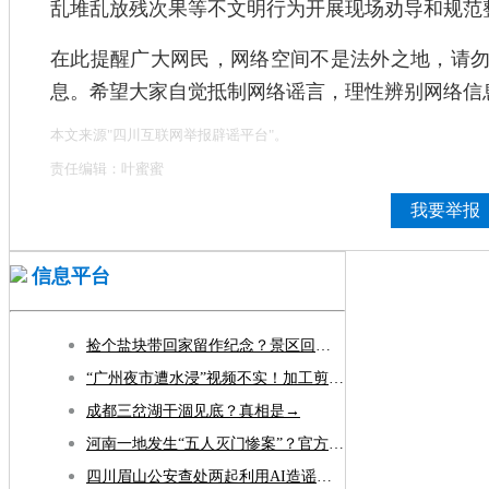
乱堆乱放残次果等不文明行为开展现场劝导和规范
在此提醒广大网民，网络空间不是法外之地，请
息。希望大家自觉抵制网络谣言，理性辨别网络信
本文来源"四川互联网举报辟谣平台"。
责任编辑：叶蜜蜜
我要举报
信息平台
捡个盐块带回家留作纪念？景区回应：不建议！可能含毒素
“广州夜市遭水浸”视频不实！加工剪辑者被刑拘，账号封禁
成都三岔湖干涸见底？真相是→
河南一地发生“五人灭门惨案”？官方回应
四川眉山公安查处两起利用AI造谣案件