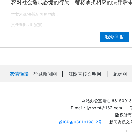
容对社会造成恐慌的行为，都将承担相应的法律后
本文来源"央视新闻客户端"。
责任编辑：叶蜜蜜
我要举报
友情链接：
盐城新闻网
|
江阴宣传文明网
|
龙虎网
网站办公室电话:68150913
E-mail：jyrbxmt@163.com
版权所有
苏ICP备08019198-2号
新闻资质文号