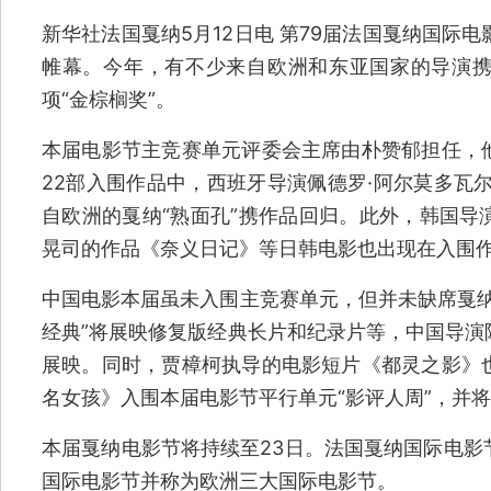
新华社法国戛纳5月12日电 第79届法国戛纳国际
帷幕。今年，有不少来自欧洲和东亚国家的导演
项“金棕榈奖”。
本届电影节主竞赛单元评委会主席由朴赞郁担任，
22部入围作品中，西班牙导演佩德罗·阿尔莫多瓦
自欧洲的戛纳“熟面孔”携作品回归。此外，韩国导
晃司的作品《奈义日记》等日韩电影也出现在入围
中国电影本届虽未入围主竞赛单元，但并未缺席戛纳
经典”将展映修复版经典长片和纪录片等，中国导演
展映。同时，贾樟柯执导的电影短片《都灵之影》
名女孩》入围本届电影节平行单元“影评人周”，并将
本届戛纳电影节将持续至23日。法国戛纳国际电影
国际电影节并称为欧洲三大国际电影节。