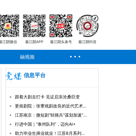
最江阴微信
最江阴APP
最江阴头条号
最江阴抖音
融视频
信息平台
跟着大剧去打卡 见证启东沧桑巨变
更俗剧院：张謇戏剧改良的近代艺术丰碑
江苏南京：微短剧“轻骑兵”谋划加速“出海”
行进中国｜“泰州队列”，迈向AI+
助力毕业生择业就业！江苏8月系列招聘活动持续开展