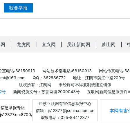
我要举报
明网
|
龙虎网
|
宜兴网
|
吴江新闻网
|
萧山网
|
室电话:68150913
网站技术部电话:68150913
网站传真电话:681
bxmt@163.com
QQ：362866772
地址：江阴市滨江中路209号
版权所有：江阴网
未经许可不得复制或建立镜像
-2号
新闻资质文号：苏新网备2009043号
互联网新闻信息服务许可证
江苏互联网有害信息举报中心
害信息举报专区
本网有害
信箱：js12377@jschina.com.cn
.js12377.cn:8700/
举报电话：025-84412377