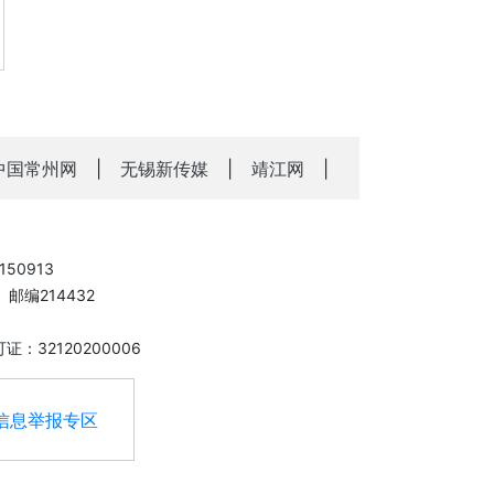
中国常州网
|
无锡新传媒
|
靖江网
|
50913
邮编214432
：32120200006
信息举报专区