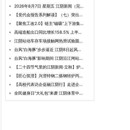
2026年8月7日 星期五 江阴新闻（完整版）
【党代会报告系列解读】（七）突出良治善治 在彰显社会治理新成效上全面发力
【聚焦工改2.0】链主“磁吸”上下游集聚 青阳壮大“芯”产业
高端造船出口同比增长158.5% 上半年外贸出口向“新”提质
江阴站动车存车场接触网热滑试验圆满完成
台风“白海豚”步步逼近 江阴8日起风雨明显
台风“白海豚”影响期间 江阴沿江闸站实施临时管控
【二十四节气里的江阴新闻·立秋】炉灶前的空竹教练 带孩子五登央视
【匠心筑澄】兴澄特钢二炼钢转炉丙班：自主创新破难题 数智炼钢淬先锋
【高校代表访企促融江阴行】走进企业寻机遇 双向发力揽英才
全民健身日“大礼包”来袭 江阴体育中心8月8日免费开放