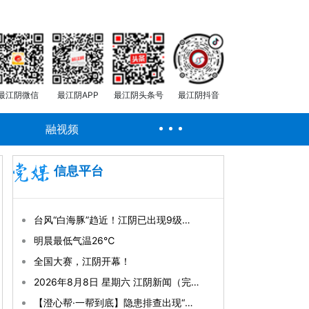
最江阴微信
最江阴APP
最江阴头条号
最江阴抖音
融视频
信息平台
台风“白海豚”趋近！江阴已出现9级大风！
明晨最低气温26℃
全国大赛，江阴开幕！
2026年8月8日 星期六 江阴新闻（完整版）
【澄心帮·一帮到底】隐患排查出现“漏网之鱼” 两棵水杉何时“排险”