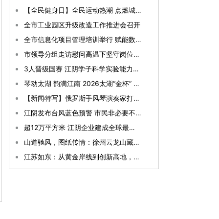
【全民健身日】全民运动热潮 点燃城市活力
全市工业园区升级改造工作推进会召开
全市信息化项目管理培训举行 赋能数字江阴建设提质增效
市领导分组走访慰问高温下坚守岗位的一线劳动者
3人晋级国赛 江阴学子科学实验能力大赛再创突破
琴动太湖 韵满江南 2026太湖“金杯” 国际手风琴艺术节开幕
【新闻特写】俄罗斯手风琴演奏家打卡江阴
江阴发布台风蓝色预警 市民非必要不外出
超12万平方米 江阴企业建成全球最大AI算力超级单体
山道驰风，图纸传情：徐州云龙山藏一段跨越山海的中德佳话
江苏如东：从黄金岸线到创新高地，“港产城创”一体化跑出向海加速度