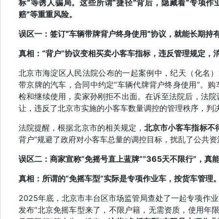
标”等诱人骗局。这些所谓“捷径”背后，隐藏着“专项作业
赔”等重重风险。
误区一：签订“车辆带牌背户终身使用”协议，就能长期持
真相：
“背户”协议变相买卖小客车指标，违反管理规定，
北京市海淀区人民法院公布的一起案例中，纪天（化名）
带京牌的汽车，合同中约定“车辆代牌背户终身使用”。
检和继续使用，卖家孙刚拒不出面。在诉至法院后，法院
让，违反了北京市实施的小客车数量调控的管理秩序，判
法院提醒，根据北京市的相关规定，
北京市小客车指标不
背户”规避了政府对小客车总量的调控目标，扰乱了公共资
误区二：商家宣称“免摇号直上蓝牌”“365天不限行”，真
真相：
所谓的“免摇车型”实际是专项作业车，按货车管理
2025年底，北京市丰台区市场监管局查处了一起专项作
发布“北京免摇车型来了，不限户籍，无需资质，使用年限