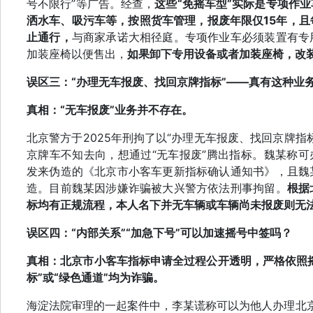
号不限行”等广告。经查，
这些“免摇车型”实际是专项作
洒水车、吸污车等，按照货车管理，报废年限仅15年，且
止通行，
与商家承诺大相径庭。专项作业车必须装置有专
加装座椅以便售出，
如果卸下专用设备或者加装座椅，改
误区三：“办理无车报废、找回京牌指标”——真有这种业
真相：
“无车报废”业务并不存在。
北京警方于2025年刑拘了以“办理无车报废、找回京牌
京牌车不知去向，想通过“无车报废”腾出指标。魏某称可办
发来伪造的《北京市小客车更新指标确认通知书》，且魏
造。目前魏某因涉嫌诈骗被大兴警方依法刑事拘留。
根据
标均有正规流程，本人名下并无车辆或车辆尚未报废则无
误区四：“内部关系”“加急下号”可以加速摇号中签吗？
真相：
北京市小客车指标申请全过程公开透明，严格依照摇
标”或“绿色通道”均为诈骗。
海淀法院审理的一起案件中，李某谎称可以为他人办理北京