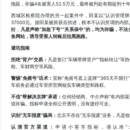
拖延，诈骗4名被害人52.5万元，最终被判处有期徒刑十
西城区检察院办理的另一起案件中，田某以“认识管理牌
37000元。据田某被抓获后供述，根本不认识所谓的内
醒，
凡是声称“加急下号”“关系保中”的，均为诈骗，不
鱼网站，诱导受害人转账后拉黑跑路。
避坑指南
拒绝“背户”交易：
凡是签订“车辆带牌背户”“指标转让”
检、车财两空等风险。
警惕“免摇号”话术：
宣称“免摇号直上蓝牌”“365天不限
车前务必通过车管所官网核实车辆类型和路权。
不信“帮解决京牌”承诺：
任何经销商、中介声称“有内部渠道
或诈骗。指标申请全程公开透明，没有捷径可走。
识别“无车报废”骗局：
北京不存在“无车报废”业务，凡是
认清官方渠道：
申请小客车指标，请认准“