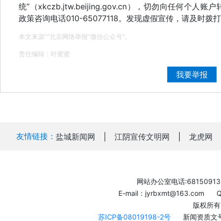
统”（xkczb.jtw.beijing.gov.cn），切勿向
政策咨询电话010-65077118。发现虚假宣传，请及时拨打
本文来源"“北京网络举报”微信公众号"。
责任编辑：叶蜜蜜
我要举报
友情链接：
盐城新闻网
|
江阴宣传文明网
|
龙虎网
网站办公室电话:68150913
E-mail：jyrbxmt@163.com
版权所有
苏ICP备08019198-2号
新闻资质文号