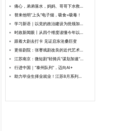
痛心，弟弟落水，妈妈、哥哥下水救人不幸溺亡，现场目击者：爸爸抱着弟弟守在岸边，弟弟一直在哭
替来他明“上头”电子烟，吸食=吸毒！
学习新语｜以党的政治建设为统领加强党的各方面建设
时政新闻眼丨从四个维度读懂今年以来中国元首外交
跟着大剧去打卡 见证启东沧桑巨变
更俗剧院：张謇戏剧改良的近代艺术丰碑
江苏南京：微短剧“轻骑兵”谋划加速“出海”
行进中国｜“泰州队列”，迈向AI+
助力毕业生择业就业！江苏8月系列招聘活动持续开展