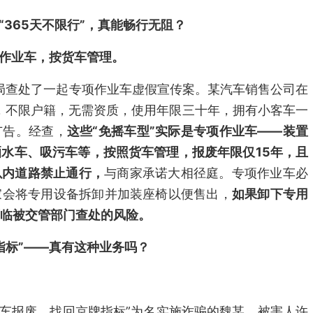
“365天不限行”，真能畅行无阻？
项作业车，按货车管理。
管局查处了一起专项作业车虚假宣传案。某汽车销售公司在
，不限户籍，无需资质，使用年限三十年，拥有小客车一
广告。经查，
这些“免摇车型”实际是专项作业车——装置
水车、吸污车等，按照货车管理，报废年限仅15年，且
以内道路禁止通行，
与商家承诺大相径庭。专项作业车必
家会将专用设备拆卸并加装座椅以便售出，
如果卸下专用
临被交管部门查处的风险。
指标”——真有这种业务吗？
理无车报废、找回京牌指标”为名实施诈骗的魏某。被害人许