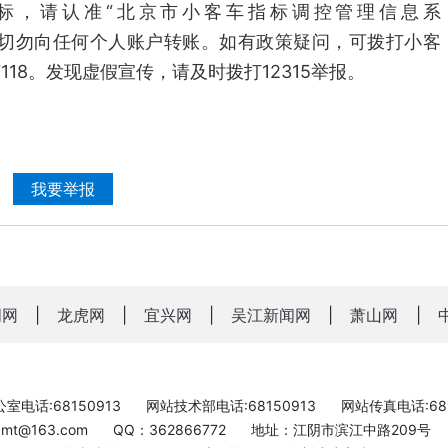
标，请认准“北京市小客车指标调控管理信息系
.gov.cn），切勿向任何个人账户转账。如有政策疑问，可拨打小客
7118。发现虚假宣传，请及时拨打12315举报。
我要举报
明网
|
龙虎网
|
宜兴网
|
吴江新闻网
|
萧山网
|
室电话:68150913
网站技术部电话:68150913
网站传真电话:681
bxmt@163.com
QQ：362866772
地址：江阴市滨江中路209号