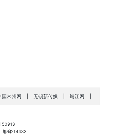
中国常州网
|
无锡新传媒
|
靖江网
|
50913
邮编214432