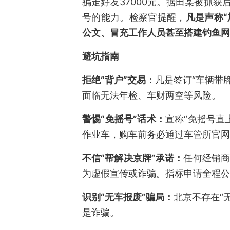
骗走好友37000元。据田某被抓
号的能力。检察官提醒，
凡是声称“
公文、冒充工作人员甚至搭建钓鱼网
避坑指南
拒绝“背户”交易：
凡是签订“车辆带
面临无法年检、车财两空等风险。
警惕“免摇号”话术：
宣称“免摇号直上
作业车，购车前务必通过车管所官网
不信“帮解决京牌”承诺：
任何经销商
为虚假宣传或诈骗。指标申请全程公
识别“无车报废”骗局：
北京不存在“
是诈骗。