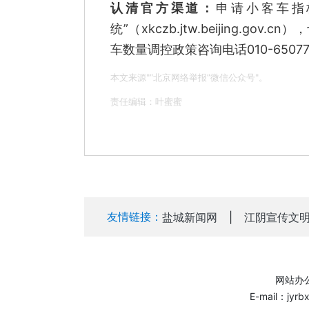
认清官方渠道：
申请小客车指
统”（xkczb.jtw.beijing
车数量调控政策咨询电话010-6507
本文来源"“北京网络举报”微信公众号"。
责任编辑：叶蜜蜜
友情链接：
盐城新闻网
|
江阴宣传文
网站办公
E-mail：jyr