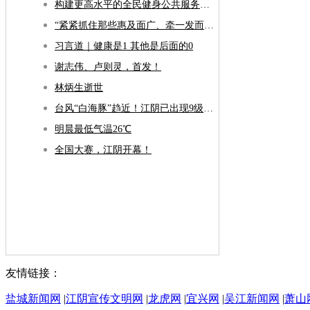
构建更高水平的全民健身公共服务体系
“紧紧抓住那些惠及面广、牵一发而动全身的工作” ——突出重点推进健康中国建设观察
习言道｜健康是1 其他是后面的0
谢志伟、卢则灵，首发！
林炳生逝世
台风“白海豚”趋近！江阴已出现9级大风！
明晨最低气温26℃
全国大赛，江阴开幕！
友情链接：
盐城新闻网
|
江阴宣传文明网
|
龙虎网
|
宜兴网
|
吴江新闻网
|
萧山