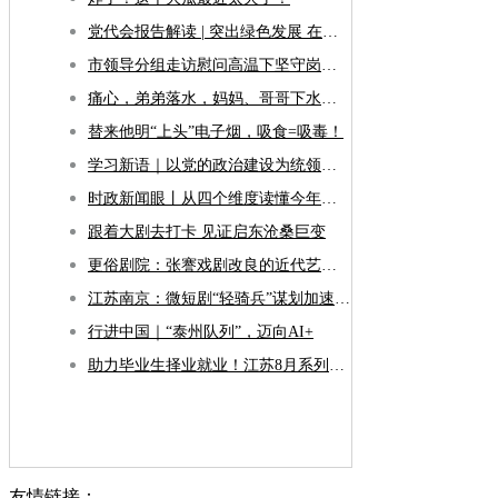
党代会报告解读 | 突出绿色发展 在描绘美丽江阴新画卷上全面发力
市领导分组走访慰问高温下坚守岗位的一线劳动者
痛心，弟弟落水，妈妈、哥哥下水救人不幸溺亡，现场目击者：爸爸抱着弟弟守在岸边，弟弟一直在哭
替来他明“上头”电子烟，吸食=吸毒！
学习新语｜以党的政治建设为统领加强党的各方面建设
时政新闻眼丨从四个维度读懂今年以来中国元首外交
跟着大剧去打卡 见证启东沧桑巨变
更俗剧院：张謇戏剧改良的近代艺术丰碑
江苏南京：微短剧“轻骑兵”谋划加速“出海”
行进中国｜“泰州队列”，迈向AI+
助力毕业生择业就业！江苏8月系列招聘活动持续开展
友情链接：