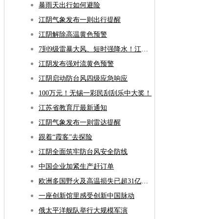
暴雨天出行如何避险
江阴气象发布一则出行提醒
江阴解除高温黄色预警
7到9级雷暴大风、短时强降水！江阴人下午别出门了！
江阴发布强对流黄色预警
江阴启动防台风四级应急响应
100万元！无锡一彩民刮刮乐中大奖！
江苏省教育厅最新通知
江阴气象发布一则雷达提醒
跟着“霞客”去探险
江阴全面筑牢防台风安全防线
中国企业加紧生产赶订单
欧洲多国野火及高温损失已超31亿欧元
一座创新馆里感受创新中国脉动
俄太平洋舰队举行大规模军演