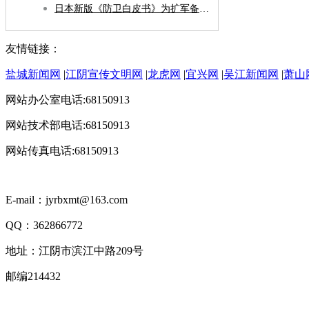
日本新版《防卫白皮书》为扩军备武铺路
友情链接：
盐城新闻网
|
江阴宣传文明网
|
龙虎网
|
宜兴网
|
吴江新闻网
|
萧山
网站办公室电话:68150913
网站技术部电话:68150913
网站传真电话:68150913
E-mail：jyrbxmt@163.com
QQ：362866772
地址：江阴市滨江中路209号
邮编214432