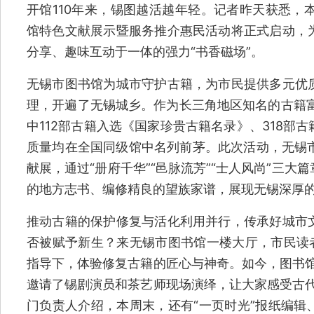
开馆110年来，锡图越活越年轻。记者昨天获悉，本
馆特色文献展示暨服务推介惠民活动将正式启动，
分享、趣味互动于一体的强力“书香磁场”。
无锡市图书馆为城市守护古籍，为市民提供多元优
理，开遍了无锡城乡。作为长三角地区知名的古籍富
中112部古籍入选《国家珍贵古籍名录》、318部
质量均在全国同级馆中名列前茅。此次活动，无锡市
献展，通过“册府千华”“邑脉流芳”“士人风尚”三
的地方志书、编修精良的望族家谱，展现无锡深厚
推动古籍的保护修复与活化利用并行，传承好城市
否被赋予新生？来无锡市图书馆一楼大厅，市民读者
指导下，体验修复古籍的匠心与神奇。如今，图书馆
邀请了锡剧演员和茶艺师现场演绎，让大家感受古代
门负责人介绍，本周末，还有“一页时光”报纸编辑