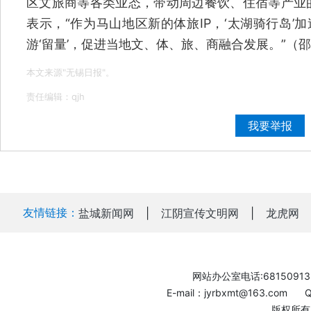
区文旅商等各类业态，带动周边餐饮、住宿等产业的
表示，“作为马山地区新的体旅IP，‘太湖骑行岛’
游‘留量’，促进当地文、体、旅、商融合发展。”（
本文来源"无锡日报"。
责任编辑：qjh
我要举报
友情链接：
盐城新闻网
|
江阴宣传文明网
|
龙虎网
网站办公室电话:68150913
E-mail：jyrbxmt@163.com
版权所有