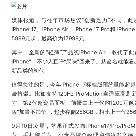
媒体报道，与往年市场热议“创新乏力”不同，
iPhone 17、iPhone Air、iPhone 17 Pro和 
5999元起，最高价为17999元。
其中，全新的“轻薄”产品线iPhone Air，取代
iPhone”，不少人直呼“果味”回来了。从命名就能看
新品类的初代。
值得关注的是，今年iPhone 17标准版预约量能
膏挤爆。比如支持120Hz ProMotion自适应高
寸、第2代超瓷晶面板，前摄由上一代的1200万像素升
版“加量不加价”，起步存储256GB，相比上一代256
9月10日凌晨，苹果正式发布iPhone17/Pro/Pro
裁、手机部总裁、小米品牌总经理卢伟冰发文称，这