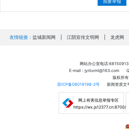
我要举报
友情链接：
盐城新闻网
|
江阴宣传文明网
|
龙虎网
网站办公室电话:68150913
E-mail：jyrbxmt@163.com
版权所有
苏ICP备08019198-2号
新闻资质文号
网上有害信息举报专区
https://wx.js12377.cn:8700/