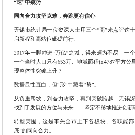
“速”中窥势
同向合力攻坚克难，奔跑更有信心
无锡市统计局一位资深人士用三个“高”来点评这十
启新程和高站位砥砺前行。
2017年一脚冲进“万亿”之城，得来颇为不易。
一个当时人口只有653万、地域面积仅4787平方
现整体性突破上升？
数据显性直白，但“形”中藏着“势”。
从负重爬坡，到奋力攻坚，再到突破跨越，无锡
找到了发展的方位与未来——坚定不移地推进创新
转型突围，这是事关全市上下各板块、各职能部
底”的同向合力。