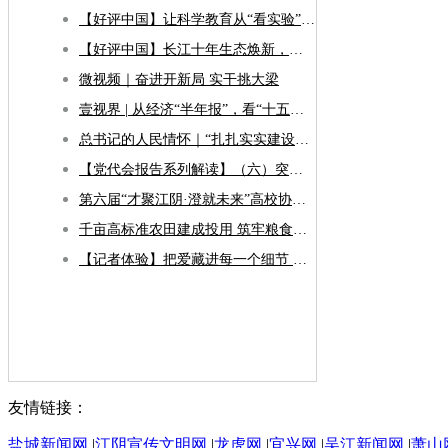
【好评中国】让科学教育从“看实验”转向“做中学”
【好评中国】长江十年生态焕新，铺展江苏高质量发展之路
微视频｜奋进开新局 实干挑大梁
壹视界 | 从经济“半年报”，看“十五五”稳健开局
总书记的人民情怀｜“扎扎实实建设现代化产业体系”
【党代会报告系列解读】（六）突出人民至上 在探索共同富裕新路径上全面发力
第六届“才聚江阴·澄就未来”高校协同引才发展大会暨AI赋能人才发展交流会开幕
千亩高标准农田建成投用 筑牢粮食稳产根基
【记者体验】把爱藏进每一个细节 杏春实验学校9月启用
友情链接：
盐城新闻网
|
江阴宣传文明网
|
龙虎网
|
宜兴网
|
吴江新闻网
|
萧山